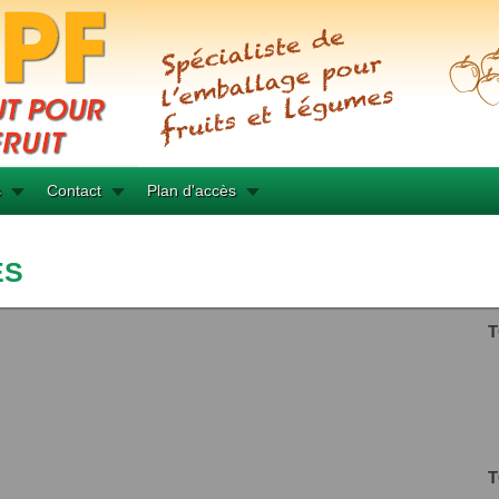
s
Contact
Plan d'accès
ÈS
T
T