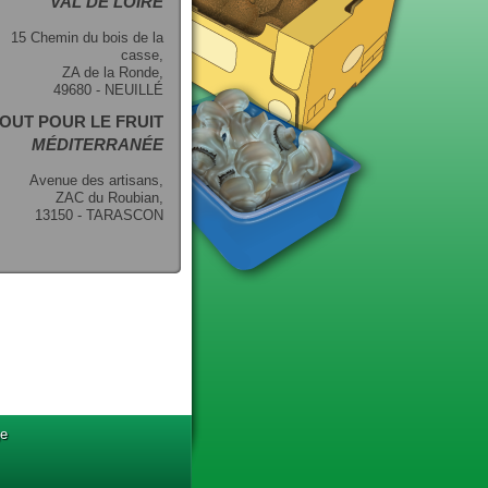
VAL DE LOIRE
15 Chemin du bois de la
casse,
ZA de la Ronde,
49680 - NEUILLÉ
OUT POUR LE FRUIT
MÉDITERRANÉE
Avenue des artisans,
ZAC du Roubian,
13150 - TARASCON
ge