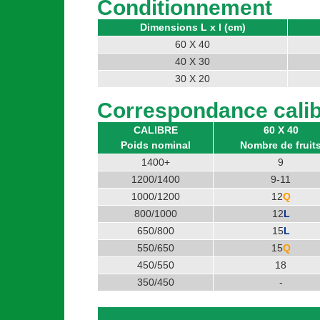
Conditionnement
Dimensions L x l (cm)
60 X 40
40 X 30
30 X 20
Correspondance calib
CALIBRE
60 X 40
Poids nominal
Nombre de fruit
1400+
9
1200/1400
9-11
1000/1200
12
Q
800/1000
12
L
650/800
15
L
550/650
15
Q
450/550
18
350/450
-