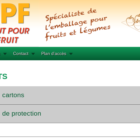
s
Contact
Plan d'accès
TS
 cartons
de protection