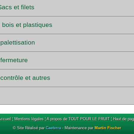
acs et filets
bois et plastiques
palettisation
 fermeture
contrôle et autres
ccueil
¦
Mentions légales
¦
A propos de TOUT POUR LE FRUIT
¦
Haut de pa
© Site Réalisé par
Caeterra
- Maintenance par
Martin Fischer