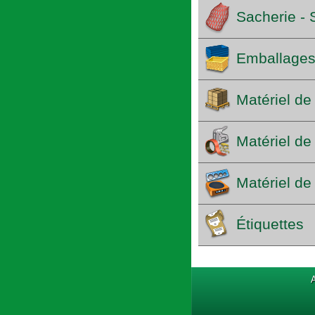
Sacherie - S
Emballages 
Matériel de 
Matériel de
Matériel de 
Étiquettes
A